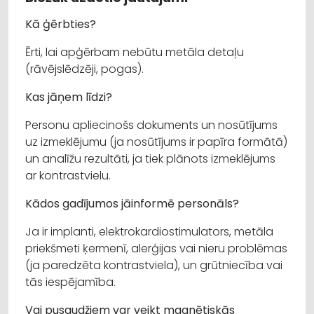
Kā ģērbties?
Ērti, lai apģērbam nebūtu metāla detaļu
(rāvējslēdzēji, pogas).
Kas jāņem līdzi?
Personu apliecinošs dokuments un nosūtījums
uz izmeklējumu (ja nosūtījums ir papīra formātā)
un analīžu rezultāti, ja tiek plānots izmeklējums
ar kontrastvielu.
Kādos gadījumos jāinformē personāls?
Ja ir implanti, elektrokardiostimulators, metāla
priekšmeti ķermenī, alerģijas vai nieru problēmas
(ja paredzēta kontrastviela), un grūtniecība vai
tās iespējamība.
Vai pusaudžiem var veikt magnētiskās