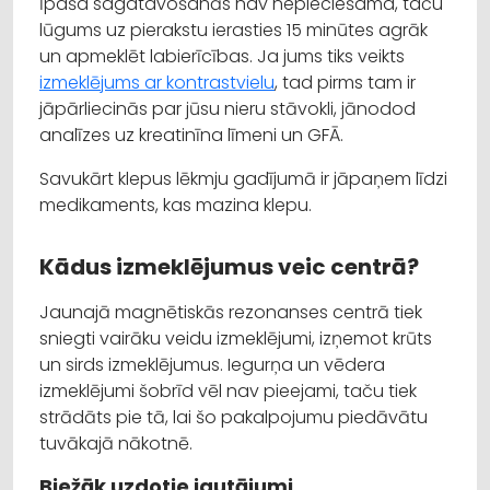
Īpaša sagatavošanās nav nepieciešama, taču
lūgums uz pierakstu ierasties 15 minūtes agrāk
un apmeklēt labierīcības. Ja jums tiks veikts
izmeklējums ar kontrastvielu
, tad pirms tam ir
jāpārliecinās par jūsu nieru stāvokli, jānodod
analīzes uz kreatinīna līmeni un GFĀ.
Savukārt klepus lēkmju gadījumā ir jāpaņem līdzi
medikaments, kas mazina klepu.
Kādus izmeklējumus veic centrā?
Jaunajā magnētiskās rezonanses centrā tiek
sniegti vairāku veidu izmeklējumi, izņemot krūts
un sirds izmeklējumus. Iegurņa un vēdera
izmeklējumi šobrīd vēl nav pieejami, taču tiek
strādāts pie tā, lai šo pakalpojumu piedāvātu
tuvākajā nākotnē.
Biežāk uzdotie jautājumi