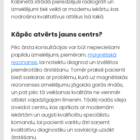
Kabinetā strādā pieredzējuši radiogrāfi un
izmeklējumi tiek veikti ar modernu iekārtu, kas
nodrošina kvalitatīvus attēlus īsā laikā.
Kāpēc atvērts jauns centrs?
Pēc ārsta konsultācijas var būt nepieciešami
papildu izmeklējumi, piemēram,
magnētiskā
rezonanse
, lai noteiktu diagnozi un izvēlētos
piemērotāko ārstēšanu. Tomēr praksē pacienti
bieži saskaras ar problēmu, kurā uz magnētiskās
rezonanses izmeklējumu jāgaida garās rindās,
un pat pēc tā veikšanas kvalitāte ne vienmēr
atbilst vajadzīgajam līmenim. Tādēļ radās ideja
izveidot centru, kas aprīkots ar modernām
iekārtām un augsti kvalificētu speciālistu
komandu, lai pacienti varētu ātri saņemt
kvalitatīvu diagnostiku un savlaicīgi uzsākt
ārstēšanu.