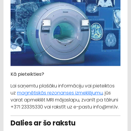
Kā pieteikties?
Lai saņemtu plašāku informāciju vai pieteiktos
uz
magnētiskās rezonanses izmeklējumu
, jūs
varat apmeklēt MRI mājaslapu, zvanīt pa tālruni
+371 23335330 vai rakstīt uz e-pastu info@mri.lv.
Dalies ar šo rakstu