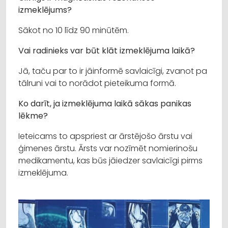
izmeklējums?
Sākot no 10 līdz 90 minūtēm.
Vai radinieks var būt klāt izmeklējuma laikā?
Jā, taču par to ir jāinformē savlaicīgi, zvanot pa
tālruni vai to norādot pieteikuma formā.
Ko darīt, ja izmeklējuma laikā sākas panikas
lēkme?
Ieteicams to apspriest ar ārstējošo ārstu vai
ģimenes ārstu. Ārsts var nozīmēt nomierinošu
medikamentu, kas būs jāiedzer savlaicīgi pirms
izmeklējuma.