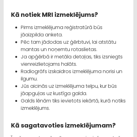
Kā notiek MRI izmeklējums?
Pirms izmeklējuma reģistratūrā būs
jāaizpilda anketa.
Pēc tam jādodas uz ģērbtuvi, lai atstātu
mantas un noņemtu rotaslietas.
Ja apģērbā ir metāla detaļas, tiks izsniegts
vienreizlietojams halāts.
Radiogrāfs izskaidros izmeklējuma norisi un
ilgumu.
Jūs aicinās uz izmeklējuma telpu, kur būs
jāapguļas uz kustīga galda.
Galds lēnām tiks ievietots iekārtā, kurā notiks
izmeklējums.
Kā sagatavoties izmeklējumam?