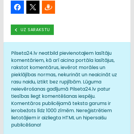
UZ SARAKSTU
Pilseta24.lv neatbild pievienotajiem lasītāju
komentāriem, kā arī aicina portāla lasītājus,
rakstot komentārus, ievērot morāles un
pieklājības normas, nekurināt un neaicināt uz
rasu naidu, iztikt bez rupjībām. Lūguma
neievērošanas gadījumā Pilseta24.lv patur
tiesības liegt komentēšanas iespēju.
Komentāros publicējamā teksta garums ir
ierobežots līdz 1000 zīmēm. Nereģistrētiem
lietotājiem ir aizliegta HTML un hipersaišu
publicēšana!