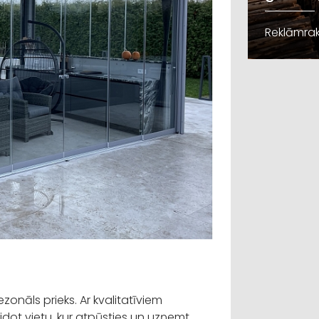
Reklāmrak
onāls prieks. Ar kvalitatīviem
idot vietu, kur atpūsties un uzņemt