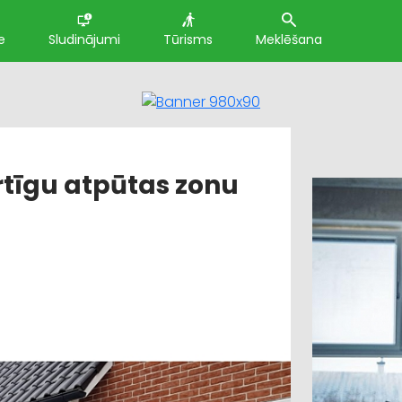
e
Sludinājumi
Tūrisms
Meklēšana
rtīgu atpūtas zonu