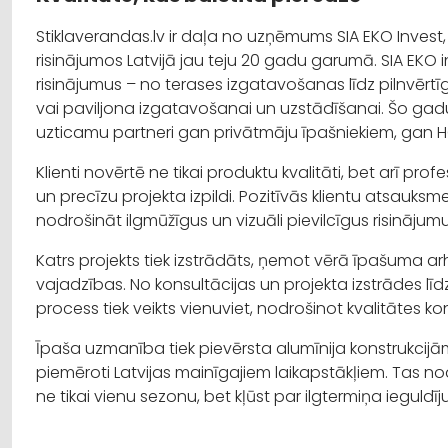
Stiklaverandas.lv ir daļa no uzņēmums SIA EKO Invest,
risinājumos Latvijā jau teju 20 gadu garumā. SIA EKO i
risinājumus – no terases izgatavošanas līdz pilnvērtī
vai paviljona izgatavošanai un uzstādīšanai. Šo gadu 
uzticamu partneri gan privātmāju īpašniekiem, ga
Klienti novērtē ne tikai produktu kvalitāti, bet arī prof
un precīzu projekta izpildi. Pozitīvās klientu atsau
nodrošināt ilgmūžīgus un vizuāli pievilcīgus risinājum
Katrs projekts tiek izstrādāts, ņemot vērā īpašuma arh
vajadzības. No konsultācijas un projekta izstrādes līd
process tiek veikts vienuviet, nodrošinot kvalitātes k
Īpaša uzmanība tiek pievērsta alumīnija konstrukcijā
piemēroti Latvijas mainīgajiem laikapstākļiem. Tas n
ne tikai vienu sezonu, bet kļūst par ilgtermiņa ieguldī