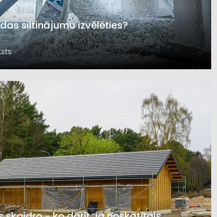
īdas siltinājumu izvēlēties?
sts
s skaidro - ko darīt, ja noskatītais