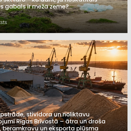
s gabals ir meža zeme?
sts
pstrāde, stividora un noliktavu
jumi Rīgas Brīvostā – ātra un droša
, beramkravu un eksporta plūsma