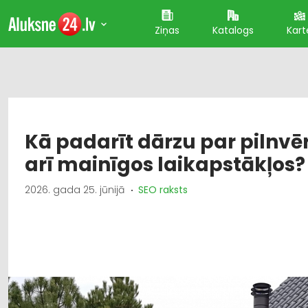
Ziņas
Katalogs
Kart
Kā padarīt dārzu par pilnvē
arī mainīgos laikapstākļos?
2026. gada 25. jūnijā
SEO raksts