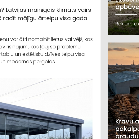
apbūve
u? Latvijas mainīgais klimats vairs
kā radīt mājīgu ārtelpu visa gada
Reklāmrak
enu var ātri nomainīt lietus vai vējš, kas
āv risinājumi, kas ļauj šo problēmu
rtablu un estētisku dzīves telpu visa
 un modernas pergolas.
Kravu a
pakalpo
graudu