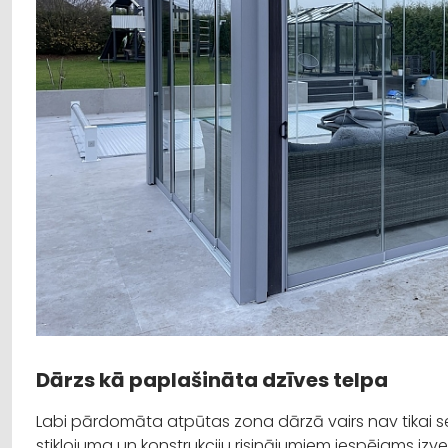
Dārzs kā paplašināta dzīves telpa
Labi pārdomāta atpūtas zona dārzā vairs nav tikai sez
stiklojuma un konstrukciju risinājumiem iespējams izve