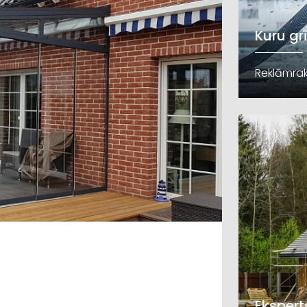
Kuru gr
Reklāmrak
Ekspert