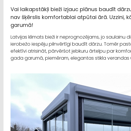
Vai laikapstākļi bieži izjauc plānus baudīt dārz
nav šķērslis komfortablai atpūtai ārā. Uzzini, 
garumā!
Latvijas klimats bieži ir neprognozējams, jo saulainu di
ierobežo iespēju pilnvērtīgi baudīt dārzu. Tomēr past
efektīvi atrisināt, pārvēršot jebkuru ārtelpu par komfo
gada garumā, piemēram, elegantas stikla verandas