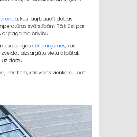
 veranda
, kas ļauj baudīt dabas
emperatūras svārstībām. Tā kļūst par
s ar pagalma brīvību.
rī mūsdienīgas
stikla nojumes
, kas
zveidot aizsargātu vietu atpūtai,
 uz dārzu.
sinājums tiem, kas vēlas vienkāršu, bet