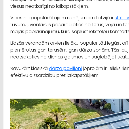
viesus neatkarīgi no laikapstākļiem.
Viens no populārākajiem risinājumiem Latvijā ir
stikla
tuvumu, vienlaikus pasargājoties no lietus, vēja un t
mājas paplašinājumu, kurā saplūst iekštelpu komfort
Līdzās verandām arvien lielāku popularitāti iegūst a
piemērotas gan terasēm, gan dārza zonām. Tās ļauj i
neatsakoties no dienas gaismas un saglabājot skatu
Savukārt klasiskā
dārza paviljoni
joprojām ir lielisks ri
efektīvu aizsardzību pret laikapstākļiem.