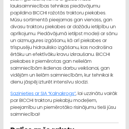
lauksaimniecības tehnikas piedāvājumu
papildina BICCHI ražotās traktoru piekabes.
Mūsu sortimentā pieejamas gan vienass, gan
divasu traktoru piekabes ar dažādu ietilpību un
aprīkojumu. Piedāvājumā ietilpst modeļi ar sānu
un aizmugures izgāšanu, kā arī piekabes ar
trīspusēju hidraulisko izgāšanu, kas nodrošina
ērtāku un efektīvāku kravu izkraušanu. BICCHI
piekabes ir piemērotas gan nelielām
saimniecībām ikdienas darbu veikšanai, gan
vidējām un lielām saimniecībām, kur tehnikai ik
dienu jāspēj izturēt intensīvu slodzi.
Sazinieties ar SIA “Kalnakrogs”
, lai uzzinātu vairāk
par BICCHI traktoru piekabju modeļiem,
pieejamību un piemērotāko risinājumu tieši jūsu
saimniecībai!