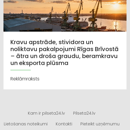
Kravu apstrāde, stividora un
noliktavu pakalpojumi Rīgas Brīvostā
– ātra un droša graudu, beramkravu
un eksporta plūsma
Reklāmraksts
Kam ir pilseta24.lv
Pilseta24.lv
Lietošanas noteikumi
Kontakti
Pieteikt uzņēmumu