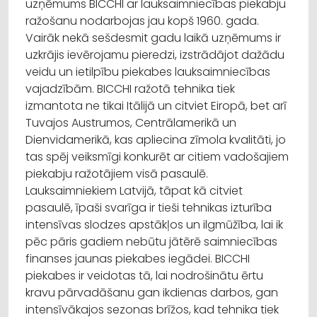
uzņēmums BICCHI ar lauksaimniecības piekabju
ražošanu nodarbojas jau kopš 1960. gada.
Vairāk nekā sešdesmit gadu laikā uzņēmums ir
uzkrājis ievērojamu pieredzi, izstrādājot dažādu
veidu un ietilpību piekabes lauksaimniecības
vajadzībām. BICCHI ražotā tehnika tiek
izmantota ne tikai Itālijā un citviet Eiropā, bet arī
Tuvajos Austrumos, Centrālamerikā un
Dienvidamerikā, kas apliecina zīmola kvalitāti, jo
tas spēj veiksmīgi konkurēt ar citiem vadošajiem
piekabju ražotājiem visā pasaulē.
Lauksaimniekiem Latvijā, tāpat kā citviet
pasaulē, īpaši svarīga ir tieši tehnikas izturība
intensīvas slodzes apstākļos un ilgmūžība, lai ik
pēc pāris gadiem nebūtu jātērē saimniecības
finanses jaunas piekabes iegādei. BICCHI
piekabes ir veidotas tā, lai nodrošinātu ērtu
kravu pārvadāšanu gan ikdienas darbos, gan
intensīvākajos sezonas brīžos, kad tehnika tiek