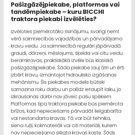
Pašizgāzējpiekabe, platformas vai
tandēmpiekabe – kuru BICCHI
traktora piekabi izvēlēties?
Izvēloties piemērotāko risinājumu, svarīgi ņemt
vērā saimniecības vajadzības un pārvadājamo
kravu veidu. Ja saimniecībā regulāri jāpārvadā
graudi, dārzeņi, mēslojums, šķelda vai citu veidu
beramkravas, praktiskākā izvēle būs klasiskā
pašizgāzējpiekabe. Šāda piekabe ļauj ātri un ērti
izbērt kravu, izmantojot hidraulisko izgāšanas
mehānismu. Šis piekabes modelis būtiski
samazina roku darbu un palīdz ietaupīt laiku, jo
izkraušanas darbi nav jāveic pašu spēkiem.
Platformas tipa traktora piekabe būs piemērota
brīžos, kad nepieciešams pārvadāt lielgabarīta
vai nestandarta kravas. Tā var būt tehnika,
siena ruļļi, kokmateriāli vai citi materiāli, kuriem
nav nepieciešama slēgta kravas kaste. Šāds