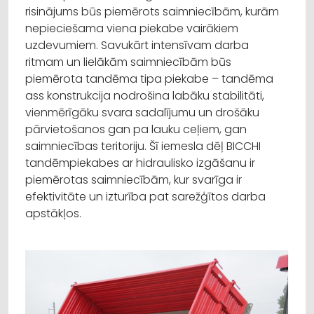
risinājums būs piemērots saimniecībām, kurām
nepieciešama viena piekabe vairākiem
uzdevumiem. Savukārt intensīvam darba
ritmam un lielākām saimniecībām būs
piemērota tandēma tipa piekabe – tandēma
ass konstrukcija nodrošina labāku stabilitāti,
vienmērīgāku svara sadalījumu un drošāku
pārvietošanos gan pa lauku ceļiem, gan
saimniecības teritoriju. Šī iemesla dēļ BICCHI
tandēmpiekabes ar hidraulisko izgāšanu ir
piemērotas saimniecībām, kur svarīga ir
efektivitāte un izturība pat sarežģītos darba
apstākļos.