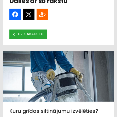
Dalies ar šo rakstu
UZ SARAKSTU
Kuru grīdas siltinājumu izvēlēties?