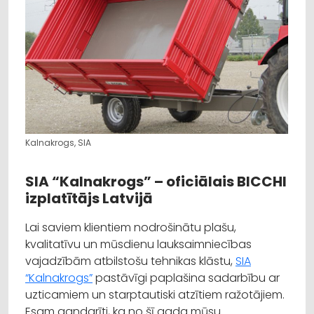
Kalnakrogs, SIA
SIA “Kalnakrogs” – oficiālais BICCHI
izplatītājs Latvijā
Lai saviem klientiem nodrošinātu plašu,
kvalitatīvu un mūsdienu lauksaimniecības
vajadzībām atbilstošu tehnikas klāstu,
SIA
“Kalnakrogs”
pastāvīgi paplašina sadarbību ar
uzticamiem un starptautiski atzītiem ražotājiem.
Esam gandarīti, ka no šī gada mūsu