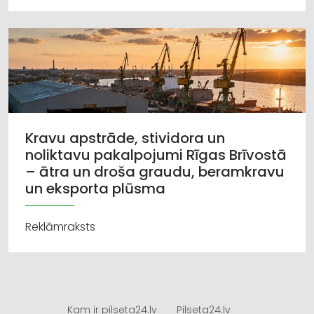
Kravu apstrāde, stividora un
noliktavu pakalpojumi Rīgas Brīvostā
– ātra un droša graudu, beramkravu
un eksporta plūsma
Reklāmraksts
Kam ir pilseta24.lv
Pilseta24.lv