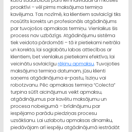
katru sadarbības partneri individuāli un rīkosies
proaktīvi – vēl pirms maksājuma termiņa
kavējuma. Tas nozīmē, ka klientiem savlaicīgi tiks
nosūtīts korekts un profesionāls atgādinājums
par tuvojošos apmaksas termiņu. Vienlaikus šis
process nav uzbāzīgs. Atgādinājumu sistēma
tiek veidota pārdomāti – tā ir pietiekami neitrāla
un korekta, lai saglabātu labas attiecības ar
klientiem, bet vienlaikus pietiekami efektīva, lai
veicinātu savlaicīgu
rēķinu apmaksu
. Tuvojoties
maksājuma termiņa datumam, jūsu klienti
saņems atgādinājuma e-pastu, īsziņu vai
robotzvanu. Pēc apmaksas termiņa “Colecta”
turpina sūtīt aicinājumus veikt apmaksu,
atgādinājumus par kavētu maksājumu un
procesa nobeigumā – brīdinājumu par
iespējamo parādu piedziņas procesu
uzsākšanu. Lai uzlabotu apmaksas dinamiku,
piedāvājam arī iespēju atgādinājumā iestrādāt