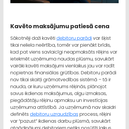
Kavēto maksājumu patiesā cena
Sākotnēji daži kavēti
debitoru parādi
var šķist
tikai neliela neērtība, tomēr var pienākt brīdis,
kad pat viens savlaicīgi neapmaksāts rēķins var
ietekmēt uzņēmuma naudas plūsmu, savukārt
vairāki kavēti maksājumi vienlaikus jau var radīt
nopietnas finansiālas grūtības. Debitoru parādi
nav tikai skaitļi grāmatvedības sistēmā – tā ir
nauda, ar kuru uzņēmums rēķinās, plānojot
savus ikdienas maksājumus, algu izmaksas,
piegādātāju rēķinu apmaksu un investīcijas
uzņēmuma attīstībā. Ja uzņēmumā nav skaidri
definēts
debitoru uzraudzības
process, rēķini
var “pazust” ikdienas darbu plūsmā, savukārt
atgādinājumi debitoriem netiks nosūtīti laikus,