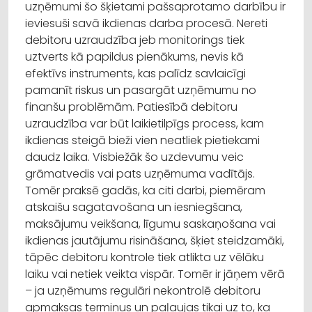
uzņēmumi šo šķietami pašsaprotamo darbību ir
ieviesuši savā ikdienas darba procesā. Nereti
debitoru uzraudzība jeb monitorings tiek
uztverts kā papildus pienākums, nevis kā
efektīvs instruments, kas palīdz savlaicīgi
pamanīt riskus un pasargāt uzņēmumu no
finanšu problēmām. Patiesībā debitoru
uzraudzība var būt laikietilpīgs process, kam
ikdienas steigā bieži vien neatliek pietiekami
daudz laika. Visbiežāk šo uzdevumu veic
grāmatvedis vai pats uzņēmuma vadītājs.
Tomēr praksē gadās, ka citi darbi, piemēram
atskaišu sagatavošana un iesniegšana,
maksājumu veikšana, līgumu saskaņošana vai
ikdienas jautājumu risināšana, šķiet steidzamāki,
tāpēc debitoru kontrole tiek atlikta uz vēlāku
laiku vai netiek veikta vispār. Tomēr ir jāņem vērā
– ja uzņēmums regulāri nekontrolē debitoru
apmaksas termiņus un paļaujas tikai uz to, ka