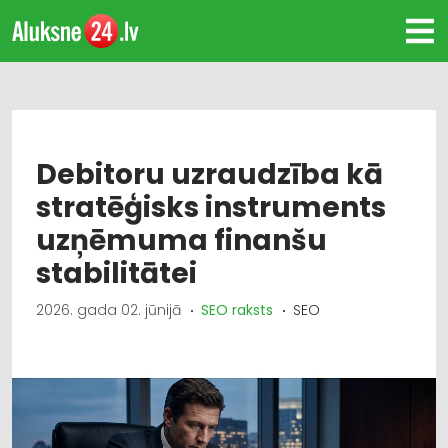
Debitoru uzraudzība kā
stratēģisks instruments
uzņēmuma finanšu
stabilitātei
2026. gada 02. jūnijā
SEO raksts
SEO