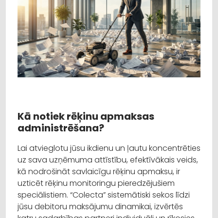
Kā notiek rēķinu apmaksas
administrēšana?
Lai atvieglotu jūsu ikdienu un ļautu koncentrēties
uz sava uzņēmuma attīstību, efektīvākais veids,
kā nodrošināt savlaicīgu rēķinu apmaksu, ir
uzticēt rēķinu monitoringu pieredzējušiem
speciālistiem. “Colecta” sistemātiski sekos līdzi
jūsu debitoru maksājumu dinamikai, izvērtēs