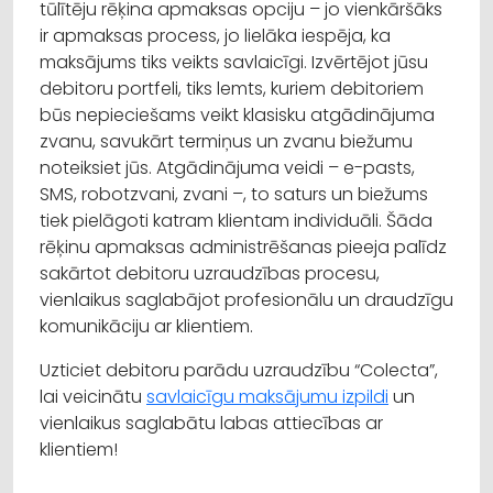
tūlītēju rēķina apmaksas opciju – jo vienkāršāks
ir apmaksas process, jo lielāka iespēja, ka
maksājums tiks veikts savlaicīgi. Izvērtējot jūsu
debitoru portfeli, tiks lemts, kuriem debitoriem
būs nepieciešams veikt klasisku atgādinājuma
zvanu, savukārt termiņus un zvanu biežumu
noteiksiet jūs. Atgādinājuma veidi – e-pasts,
SMS, robotzvani, zvani –, to saturs un biežums
tiek pielāgoti katram klientam individuāli. Šāda
rēķinu apmaksas administrēšanas pieeja palīdz
sakārtot debitoru uzraudzības procesu,
vienlaikus saglabājot profesionālu un draudzīgu
komunikāciju ar klientiem.
Uzticiet debitoru parādu uzraudzību “Colecta”,
lai veicinātu
savlaicīgu maksājumu izpildi
un
vienlaikus saglabātu labas attiecības ar
klientiem!