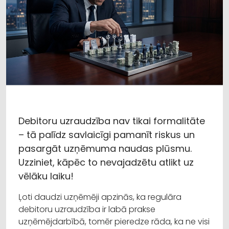
Debitoru uzraudzība nav tikai formalitāte
– tā palīdz savlaicīgi pamanīt riskus un
pasargāt uzņēmuma naudas plūsmu.
Uzziniet, kāpēc to nevajadzētu atlikt uz
vēlāku laiku!
Ļoti daudzi uzņēmēji apzinās, ka regulāra
debitoru uzraudzība ir labā prakse
uzņēmējdarbībā, tomēr pieredze rāda, ka ne visi