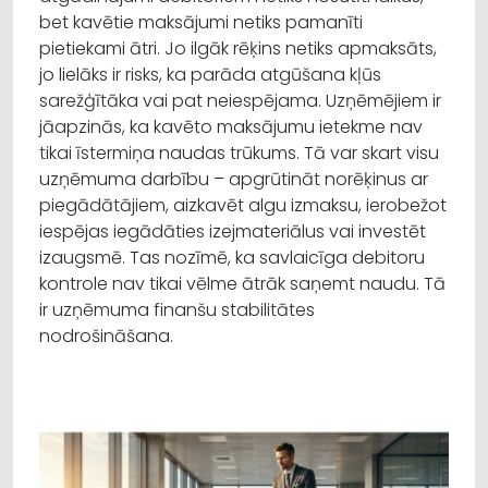
bet kavētie maksājumi netiks pamanīti
pietiekami ātri. Jo ilgāk rēķins netiks apmaksāts,
jo lielāks ir risks, ka parāda atgūšana kļūs
sarežģītāka vai pat neiespējama. Uzņēmējiem ir
jāapzinās, ka kavēto maksājumu ietekme nav
tikai īstermiņa naudas trūkums. Tā var skart visu
uzņēmuma darbību – apgrūtināt norēķinus ar
piegādātājiem, aizkavēt algu izmaksu, ierobežot
iespējas iegādāties izejmateriālus vai investēt
izaugsmē. Tas nozīmē, ka savlaicīga debitoru
kontrole nav tikai vēlme ātrāk saņemt naudu. Tā
ir uzņēmuma finanšu stabilitātes
nodrošināšana.