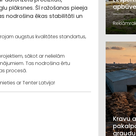
apbūve
glu plāksnes. Šī ražošanas pieeja
as nodrošina ēkas stabilitāti un
Reklāmrak
rojam augstus kvalitātes standartus,
ojektiem, sākot ar nelielām
sinājumiem. Tas nodrošina ērtu
nas procesā.
ieties ar Tenter Latvija!
Kravu a
pakalpo
graudu