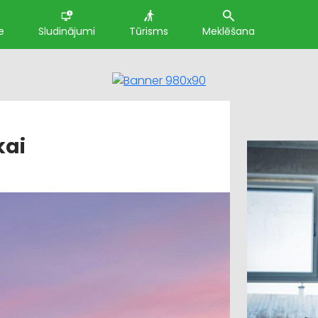
e
Sludinājumi
Tūrisms
Meklēšana
kai