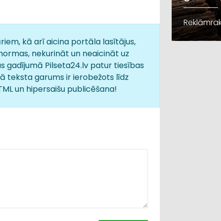
Reklāmrak
iem, kā arī aicina portāla lasītājus,
normas, nekurināt un neaicināt uz
s gadījumā Pilseta24.lv patur tiesības
 teksta garums ir ierobežots līdz
HTML un hipersaišu publicēšana!