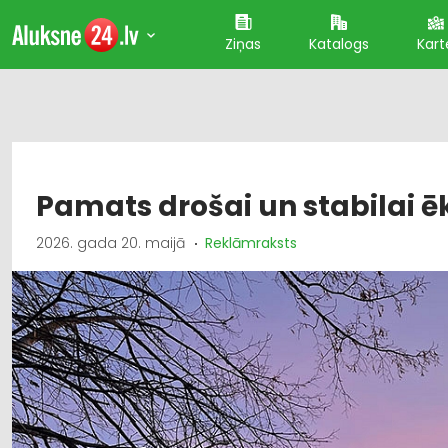
Ziņas
Katalogs
Kart
Pamats drošai un stabilai ē
2026. gada 20. maijā
Reklāmraksts