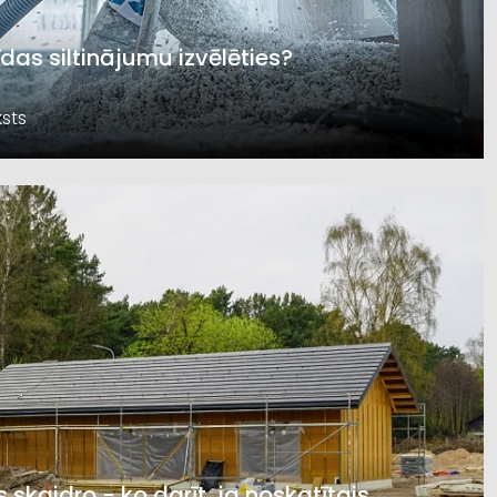
īdas siltinājumu izvēlēties?
sts
s skaidro - ko darīt, ja noskatītais