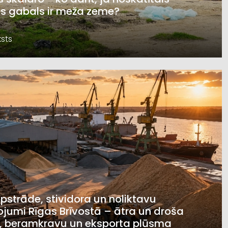
s gabals ir meža zeme?
sts
pstrāde, stividora un noliktavu
jumi Rīgas Brīvostā – ātra un droša
, beramkravu un eksporta plūsma