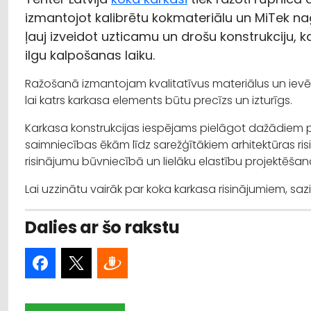
izmantojot kalibrētu kokmateriālu un MiTek na
ļauj izveidot uzticamu un drošu konstrukciju, k
ilgu kalpošanas laiku.
Ražošanā izmantojam kvalitatīvus materiālus un ievē
lai katrs karkasa elements būtu precīzs un izturīgs.
Karkasa konstrukcijas iespējams pielāgot dažādiem pr
saimniecības ēkām līdz sarežģītākiem arhitektūras ri
risinājumu būvniecībā un lielāku elastību projektēša
Lai uzzinātu vairāk par koka karkasa risinājumiem, sazin
Dalies ar šo rakstu