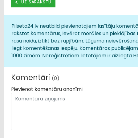
UZ SARAKSTU
Pilseta24.lv neatbild pievienotajiem lasītāju komentār
rakstot komentārus, ievērot morāles un pieklājības 
rasu naidu, iztikt bez rupjībām. Lūguma neievērošana
liegt komentēšanas iespēju. Komentāros publicējamā
1000 zīmēm. Nereģistrētiem lietotājiem ir aizliegta 
Komentāri
(0)
Pievienot komentāru anonīmi