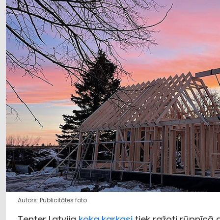
Autors: Publicitātes foto
Tenter Latvija
koka karkasi
tiek ražoti rūpnīcā a