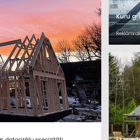
Kuru gr
Reklāmrak
Ekspert
r datorizētu precizitāti,